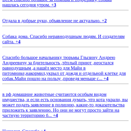
нашлась сегодня утром.
+
3
Отдала в добрые руки, объявление не актуально.
+
2
Собака дома. Спасибо неравнодушным людям. И создателям
сайта.
+
4
Спасибо большое начальнику тюрьмы Глызину Андрею
Андреевичу за бдительность ,тёплый приют ,неостался
равнодушным ,а нашёл место для Майи в
питомнике,накормил,укрыл от дождя и отдельной клетке для
собак.Майи пошло на пользу ,проведя меньше с...
+
4
в рф домашние животные считаются особым видом
имущества, и если есть основания думать, что кота украли, вы
может подать заявление в полицию, какие-то доказательства
приложить к заявлению. Но они не могут просто зайти на
частную территорию б...
+
4