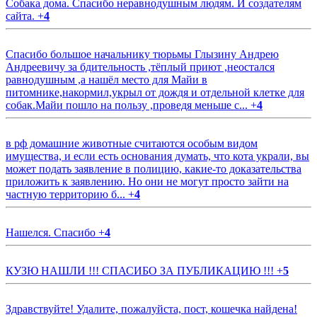
Собака дома. Спасибо неравнодушным людям. И создателям
сайта.
+
4
Спасибо большое начальнику тюрьмы Глызину Андрею
Андреевичу за бдительность ,тёплый приют ,неостался
равнодушным ,а нашёл место для Майи в
питомнике,накормил,укрыл от дождя и отдельной клетке для
собак.Майи пошло на пользу ,проведя меньше с...
+
4
в рф домашние животные считаются особым видом
имущества, и если есть основания думать, что кота украли, вы
может подать заявление в полицию, какие-то доказательства
приложить к заявлению. Но они не могут просто зайти на
частную территорию б...
+
4
Нашелся. Спасибо
+
4
КУЗЮ НАШЛИ !!! СПАСИБО ЗА ПУБЛИКАЦИЮ !!!
+
5
Здравствуйте! Удалите, пожалуйста, пост, кошечка найдена!