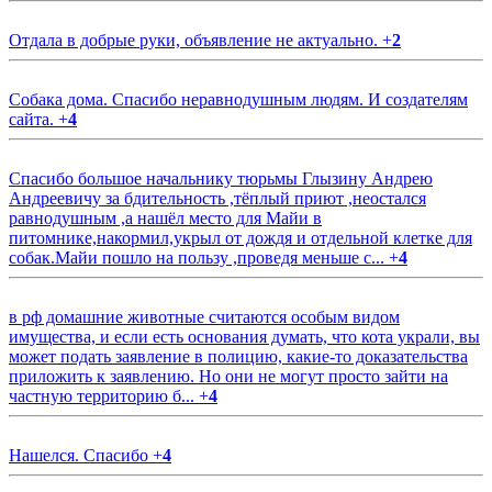
Отдала в добрые руки, объявление не актуально.
+
2
Собака дома. Спасибо неравнодушным людям. И создателям
сайта.
+
4
Спасибо большое начальнику тюрьмы Глызину Андрею
Андреевичу за бдительность ,тёплый приют ,неостался
равнодушным ,а нашёл место для Майи в
питомнике,накормил,укрыл от дождя и отдельной клетке для
собак.Майи пошло на пользу ,проведя меньше с...
+
4
в рф домашние животные считаются особым видом
имущества, и если есть основания думать, что кота украли, вы
может подать заявление в полицию, какие-то доказательства
приложить к заявлению. Но они не могут просто зайти на
частную территорию б...
+
4
Нашелся. Спасибо
+
4