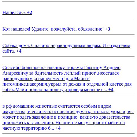
Нашелся🙏
+
2
Кот нашелся! Удалите, пожалуйста, объявление!
+
3
Собака дома. Спасибо неравнодушным людям. И создателям
сайта.
+
4
Спасибо большое начальнику тюрьмы Глызину Андрею
Андреевичу за бдительность ,тёплый приют ,неостался
равнодушным ,а нашёл место для Майи в
питомнике,накормил,укрыл от дождя и отдельной клетке для
собак.Майи пошло на пользу ,проведя меньше с...
+
4
в рф домашние животные считаются особым видом
имущества, и если есть основания думать, что кота украли, вы
может подать заявление в полицию, какие-то доказательства
приложить к заявлению. Но они не могут просто зайти на
частную территорию б...
+
4