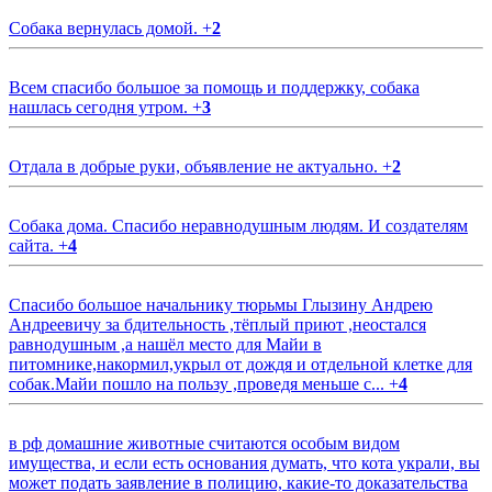
Собака вернулась домой.
+
2
Всем спасибо большое за помощь и поддержку, собака
нашлась сегодня утром.
+
3
Отдала в добрые руки, объявление не актуально.
+
2
Собака дома. Спасибо неравнодушным людям. И создателям
сайта.
+
4
Спасибо большое начальнику тюрьмы Глызину Андрею
Андреевичу за бдительность ,тёплый приют ,неостался
равнодушным ,а нашёл место для Майи в
питомнике,накормил,укрыл от дождя и отдельной клетке для
собак.Майи пошло на пользу ,проведя меньше с...
+
4
в рф домашние животные считаются особым видом
имущества, и если есть основания думать, что кота украли, вы
может подать заявление в полицию, какие-то доказательства