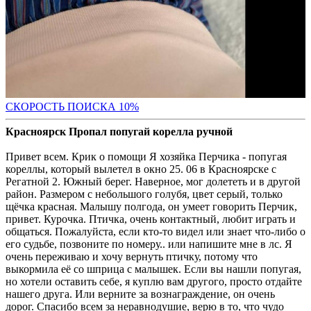
С
КОРОСТЬ ПОИСКА 10%
Красноярск Пропал попугай корелла ручной
Привет всем. Крик о помощи Я хозяйка Перчика - попугая
кореллы, который вылетел в окно 25. 06 в Красноярске с
Регатной 2. Южный берег. Наверное, мог долететь и в другой
район. Размером с небольшого голубя, цвет серый, только
щёчка красная. Малышу полгода, он умеет говорить Перчик,
привет. Курочка. Птичка, очень контактный, любит играть и
общаться. Пожалуйста, если кто-то видел или знает что-либо о
его судьбе, позвоните по номеру.. или напишите мне в лс. Я
очень переживаю и хочу вернуть птичку, потому что
выкормила её со шприца с малышек. Если вы нашли попугая,
но хотели оставить себе, я куплю вам другого, просто отдайте
нашего друга. Или верните за вознаграждение, он очень
дорог. Спасибо всем за неравнодушие, верю в то, что чудо