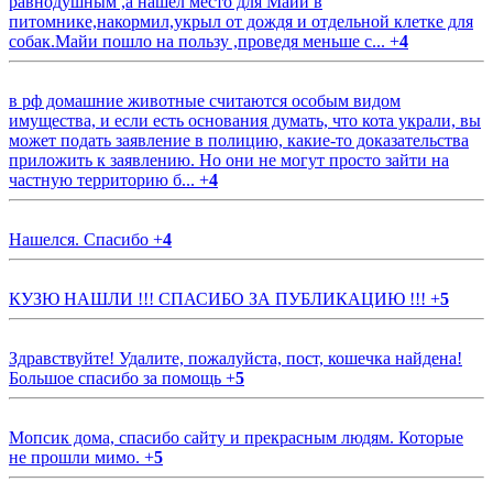
равнодушным ,а нашёл место для Майи в
питомнике,накормил,укрыл от дождя и отдельной клетке для
собак.Майи пошло на пользу ,проведя меньше с...
+
4
в рф домашние животные считаются особым видом
имущества, и если есть основания думать, что кота украли, вы
может подать заявление в полицию, какие-то доказательства
приложить к заявлению. Но они не могут просто зайти на
частную территорию б...
+
4
Нашелся. Спасибо
+
4
КУЗЮ НАШЛИ !!! СПАСИБО ЗА ПУБЛИКАЦИЮ !!!
+
5
Здравствуйте! Удалите, пожалуйста, пост, кошечка найдена!
Большое спасибо за помощь
+
5
Мопсик дома, спасибо сайту и прекрасным людям. Которые
не прошли мимо.
+
5