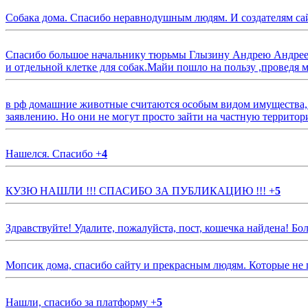
Собака дома. Спасибо неравнодушным людям. И создателям са
Спасибо большое начальнику тюрьмы Глызину Андрею Андрееви
и отдельной клетке для собак.Майи пошло на пользу ,проведя м
в рф домашние животные считаются особым видом имущества, и 
заявлению. Но они не могут просто зайти на частную территор
Нашелся. Спасибо
+
4
КУЗЮ НАШЛИ !!! СПАСИБО ЗА ПУБЛИКАЦИЮ !!!
+
5
Здравствуйте! Удалите, пожалуйста, пост, кошечка найдена! Б
Мопсик дома, спасибо сайту и прекрасным людям. Которые не
Нашли, спасибо за платформу
+
5