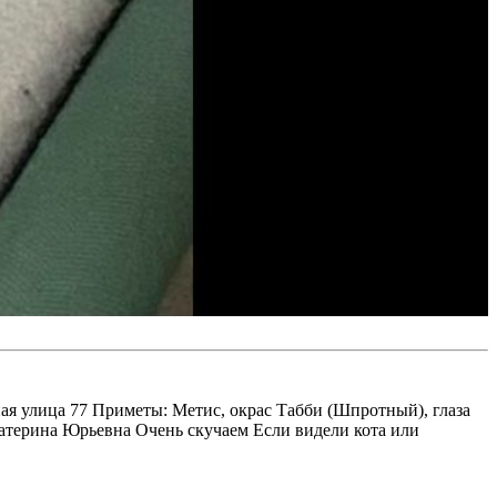
я улица 77 Приметы: Метис, окрас Табби (Шпротный), глаза
атерина Юрьевна Очень скучаем Если видели кота или