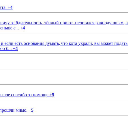
йта.
+
4
чу за бдительность ,тёплый приют ,неостался равнодушным ,а
еньше с...
+
4
если есть основания думать, что кота украли, вы может подать
ию б...
+
4
ольшое спасибо за помощь
+
5
 прошли мимо.
+
5