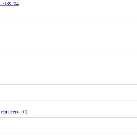
U/189204
тся всего.
+
1