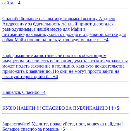
сайта.
+
4
Спасибо большое начальнику тюрьмы Глызину Андрею
Андреевичу за бдительность ,тёплый приют ,неостался
равнодушным ,а нашёл место для Майи в
питомнике,накормил,укрыл от дождя и отдельной клетке для
собак.Майи пошло на пользу ,проведя меньше с...
+
4
в рф домашние животные считаются особым видом
имущества, и если есть основания думать, что кота украли, вы
может подать заявление в полицию, какие-то доказательства
приложить к заявлению. Но они не могут просто зайти на
частную территорию б...
+
4
Нашелся. Спасибо
+
4
КУЗЮ НАШЛИ !!! СПАСИБО ЗА ПУБЛИКАЦИЮ !!!
+
5
Здравствуйте! Удалите, пожалуйста, пост, кошечка найдена!
Большое спасибо за помощь
+
5