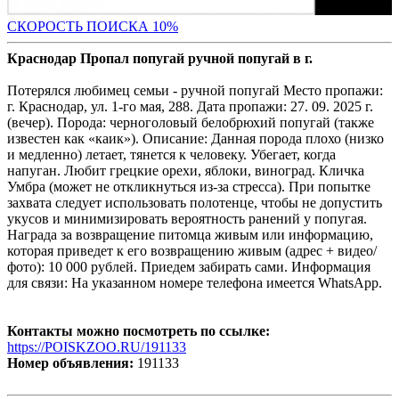
С
КОРОСТЬ ПОИСКА 10%
Краснодар Пропал попугай ручной попугай в г.
Потерялся любимец семьи - ручной попугай Место пропажи:
г. Краснодар, ул. 1-го мая, 288. Дата пропажи: 27. 09. 2025 г.
(вечер). Порода: черноголовый белобрюхий попугай (также
известен как «каик»). Описание: Данная порода плохо (низко
и медленно) летает, тянется к человеку. Убегает, когда
напуган. Любит грецкие орехи, яблоки, виноград. Кличка
Умбра (может не откликнуться из-за стресса). При попытке
захвата следует использовать полотенце, чтобы не допустить
укусов и минимизировать вероятность ранений у попугая.
Награда за возвращение питомца живым или информацию,
которая приведет к его возвращению живым (адрес + видео/
фото): 10 000 рублей. Приедем забирать сами. Информация
для связи: На указанном номере телефона имеется WhatsApp.
Контакты можно посмотреть по ссылке:
https://POISKZOO.RU/191133
Номер объявления:
191133