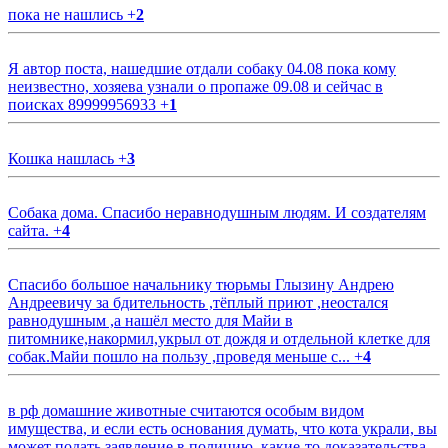
пока не нашлись
+
2
Я автор поста, нашедшие отдали собаку 04.08 пока кому
неизвестно, хозяева узнали о пропаже 09.08 и сейчас в
поисках 89999956933
+
1
Кошка нашлась
+
3
Собака дома. Спасибо неравнодушным людям. И создателям
сайта.
+
4
Спасибо большое начальнику тюрьмы Глызину Андрею
Андреевичу за бдительность ,тёплый приют ,неостался
равнодушным ,а нашёл место для Майи в
питомнике,накормил,укрыл от дождя и отдельной клетке для
собак.Майи пошло на пользу ,проведя меньше с...
+
4
в рф домашние животные считаются особым видом
имущества, и если есть основания думать, что кота украли, вы
может подать заявление в полицию, какие-то доказательства