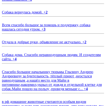
Собака вернулась домой.
+
2
Всем спасибо большое за помощь и поддержку, собака
нашлась сегодня утром.
+
3
Отдала в добрые руки, объявление не актуально.
+
2
Собака дома. Спасибо неравнодушным людям. И создателям
сайта.
+
4
Спасибо большое начальнику тюрьмы Глызину Андрею
Андреевичу за бдительность ,тёплый приют ,неостался
равнодушным ,а нашёл место для Майи в
питомнике,накормил,укрыл от дождя и отдельной клетке для
собак.Майи пошло на пользу ,проведя меньше с...
+
4
в рф домашние животные считаются особым видом
имущества, и если есть основания думать, что кота украли, вы