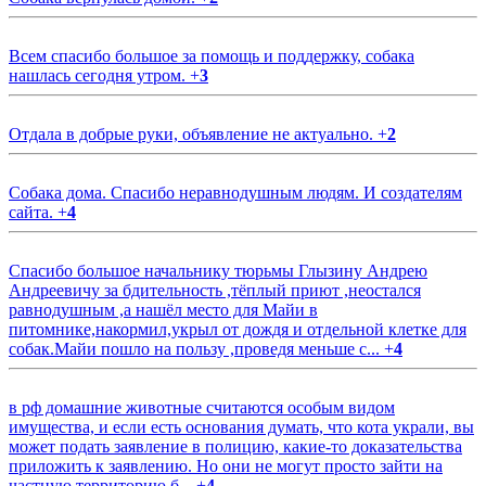
Всем спасибо большое за помощь и поддержку, собака
нашлась сегодня утром.
+
3
Отдала в добрые руки, объявление не актуально.
+
2
Собака дома. Спасибо неравнодушным людям. И создателям
сайта.
+
4
Спасибо большое начальнику тюрьмы Глызину Андрею
Андреевичу за бдительность ,тёплый приют ,неостался
равнодушным ,а нашёл место для Майи в
питомнике,накормил,укрыл от дождя и отдельной клетке для
собак.Майи пошло на пользу ,проведя меньше с...
+
4
в рф домашние животные считаются особым видом
имущества, и если есть основания думать, что кота украли, вы
может подать заявление в полицию, какие-то доказательства
приложить к заявлению. Но они не могут просто зайти на
частную территорию б...
+
4