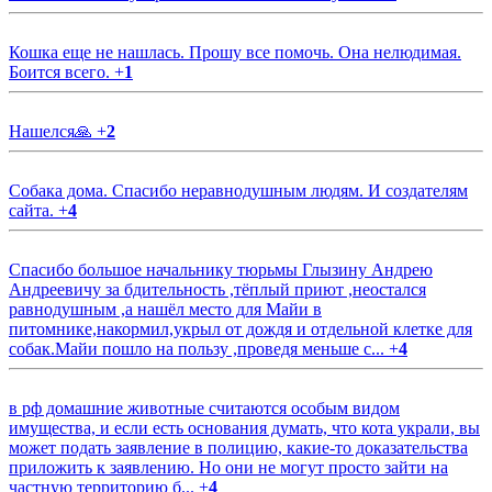
Кошка еще не нашлась. Прошу все помочь. Она нелюдимая.
Боится всего.
+
1
Нашелся🙏
+
2
Собака дома. Спасибо неравнодушным людям. И создателям
сайта.
+
4
Спасибо большое начальнику тюрьмы Глызину Андрею
Андреевичу за бдительность ,тёплый приют ,неостался
равнодушным ,а нашёл место для Майи в
питомнике,накормил,укрыл от дождя и отдельной клетке для
собак.Майи пошло на пользу ,проведя меньше с...
+
4
в рф домашние животные считаются особым видом
имущества, и если есть основания думать, что кота украли, вы
может подать заявление в полицию, какие-то доказательства
приложить к заявлению. Но они не могут просто зайти на
частную территорию б...
+
4