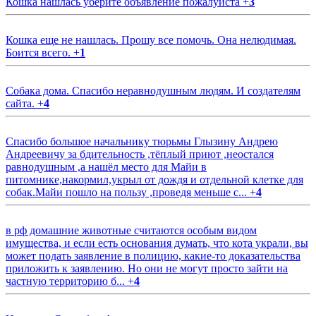
Кошка нашлась уберите объявление пожалуйста
+
3
Кошка еще не нашлась. Прошу все помочь. Она нелюдимая.
Боится всего.
+
1
Собака дома. Спасибо неравнодушным людям. И создателям
сайта.
+
4
Спасибо большое начальнику тюрьмы Глызину Андрею
Андреевичу за бдительность ,тёплый приют ,неостался
равнодушным ,а нашёл место для Майи в
питомнике,накормил,укрыл от дождя и отдельной клетке для
собак.Майи пошло на пользу ,проведя меньше с...
+
4
в рф домашние животные считаются особым видом
имущества, и если есть основания думать, что кота украли, вы
может подать заявление в полицию, какие-то доказательства
приложить к заявлению. Но они не могут просто зайти на
частную территорию б...
+
4