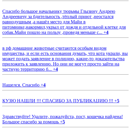
Спасибо большое начальнику тюрьмы Глызину Андрею
Андреевичу за бдительность ,тёплый приют ,неостался
равнодушным ,а нашёл место для Майи в
питомнике,накормил,укрыл от дождя и отдельной клетке для
собак.Майи пошло на пользу ,проведя меньше с...
+
4
в рф домашние животные считаются особым видом
имущества, и если есть основания думать, что кота украли, вы
может подать заявление в полицию, какие-то доказательства
приложить к заявлению. Но они не могут просто зайти на
частную территорию б...
+
4
Нашелся. Спасибо
+
4
КУЗЮ НАШЛИ !!! СПАСИБО ЗА ПУБЛИКАЦИЮ !!!
+
5
Здравствуйте! Удалите, пожалуйста, пост, кошечка найдена!
Большое спасибо за помощь
+
5