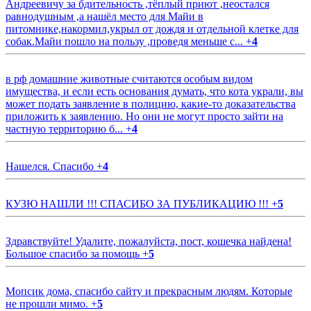
Андреевичу за бдительность ,тёплый приют ,неостался
равнодушным ,а нашёл место для Майи в
питомнике,накормил,укрыл от дождя и отдельной клетке для
собак.Майи пошло на пользу ,проведя меньше с...
+
4
в рф домашние животные считаются особым видом
имущества, и если есть основания думать, что кота украли, вы
может подать заявление в полицию, какие-то доказательства
приложить к заявлению. Но они не могут просто зайти на
частную территорию б...
+
4
Нашелся. Спасибо
+
4
КУЗЮ НАШЛИ !!! СПАСИБО ЗА ПУБЛИКАЦИЮ !!!
+
5
Здравствуйте! Удалите, пожалуйста, пост, кошечка найдена!
Большое спасибо за помощь
+
5
Мопсик дома, спасибо сайту и прекрасным людям. Которые
не прошли мимо.
+
5