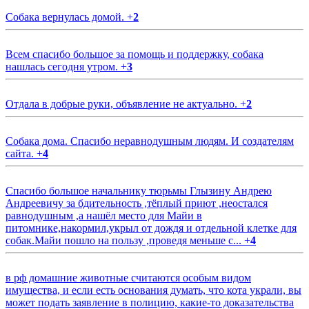
Собака вернулась домой.
+
2
Всем спасибо большое за помощь и поддержку, собака
нашлась сегодня утром.
+
3
Отдала в добрые руки, объявление не актуально.
+
2
Собака дома. Спасибо неравнодушным людям. И создателям
сайта.
+
4
Спасибо большое начальнику тюрьмы Глызину Андрею
Андреевичу за бдительность ,тёплый приют ,неостался
равнодушным ,а нашёл место для Майи в
питомнике,накормил,укрыл от дождя и отдельной клетке для
собак.Майи пошло на пользу ,проведя меньше с...
+
4
в рф домашние животные считаются особым видом
имущества, и если есть основания думать, что кота украли, вы
может подать заявление в полицию, какие-то доказательства