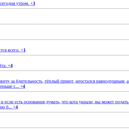
 сегодня утром.
+
3
тся всего.
+
1
йта.
+
4
чу за бдительность ,тёплый приют ,неостался равнодушным ,а
еньше с...
+
4
если есть основания думать, что кота украли, вы может подать
ию б...
+
4