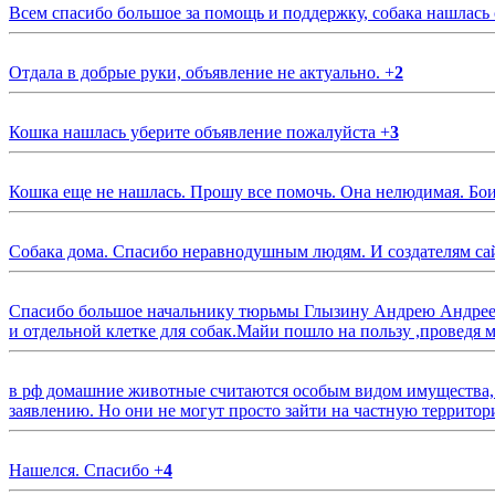
Всем спасибо большое за помощь и поддержку, собака нашлась
Отдала в добрые руки, объявление не актуально.
+
2
Кошка нашлась уберите объявление пожалуйста
+
3
Кошка еще не нашлась. Прошу все помочь. Она нелюдимая. Бои
Собака дома. Спасибо неравнодушным людям. И создателям са
Спасибо большое начальнику тюрьмы Глызину Андрею Андрееви
и отдельной клетке для собак.Майи пошло на пользу ,проведя м
в рф домашние животные считаются особым видом имущества, и 
заявлению. Но они не могут просто зайти на частную территор
Нашелся. Спасибо
+
4