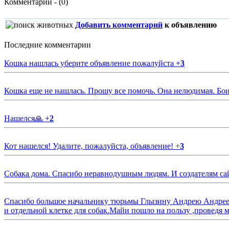
Комментарии - (0)
Добавить комментарий
к объявлению
Последние комментарии
Кошка нашлась уберите объявление пожалуйста
+
3
Кошка еще не нашлась. Прошу все помочь. Она нелюдимая. Бои
Нашелся🙏
+
2
Кот нашелся! Удалите, пожалуйста, объявление!
+
3
Собака дома. Спасибо неравнодушным людям. И создателям са
Спасибо большое начальнику тюрьмы Глызину Андрею Андрееви
и отдельной клетке для собак.Майи пошло на пользу ,проведя м