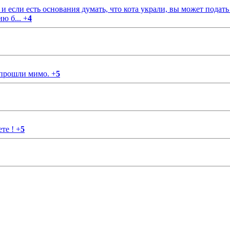
если есть основания думать, что кота украли, вы может подать
ию б...
+
4
 прошли мимо.
+
5
ете !
+
5