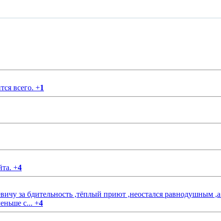
тся всего.
+
1
йта.
+
4
чу за бдительность ,тёплый приют ,неостался равнодушным ,а
еньше с...
+
4