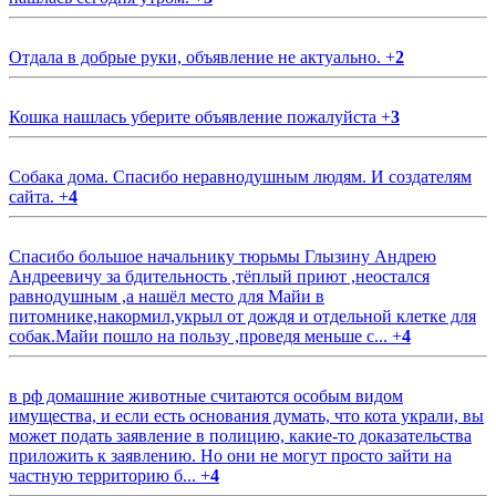
Отдала в добрые руки, объявление не актуально.
+
2
Кошка нашлась уберите объявление пожалуйста
+
3
Собака дома. Спасибо неравнодушным людям. И создателям
сайта.
+
4
Спасибо большое начальнику тюрьмы Глызину Андрею
Андреевичу за бдительность ,тёплый приют ,неостался
равнодушным ,а нашёл место для Майи в
питомнике,накормил,укрыл от дождя и отдельной клетке для
собак.Майи пошло на пользу ,проведя меньше с...
+
4
в рф домашние животные считаются особым видом
имущества, и если есть основания думать, что кота украли, вы
может подать заявление в полицию, какие-то доказательства
приложить к заявлению. Но они не могут просто зайти на
частную территорию б...
+
4