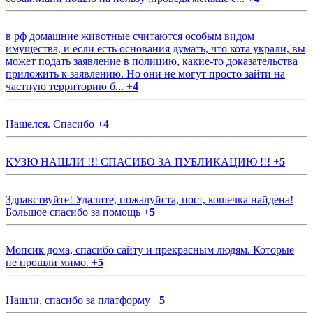
в рф домашние животные считаются особым видом
имущества, и если есть основания думать, что кота украли, вы
может подать заявление в полицию, какие-то доказательства
приложить к заявлению. Но они не могут просто зайти на
частную территорию б...
+
4
Нашелся. Спасибо
+
4
КУЗЮ НАШЛИ !!! СПАСИБО ЗА ПУБЛИКАЦИЮ !!!
+
5
Здравствуйте! Удалите, пожалуйста, пост, кошечка найдена!
Большое спасибо за помощь
+
5
Мопсик дома, спасибо сайту и прекрасным людям. Которые
не прошли мимо.
+
5
Нашли, спасибо за платформу
+
5