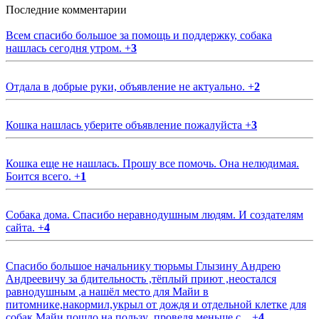
Последние комментарии
Всем спасибо большое за помощь и поддержку, собака
нашлась сегодня утром.
+
3
Отдала в добрые руки, объявление не актуально.
+
2
Кошка нашлась уберите объявление пожалуйста
+
3
Кошка еще не нашлась. Прошу все помочь. Она нелюдимая.
Боится всего.
+
1
Собака дома. Спасибо неравнодушным людям. И создателям
сайта.
+
4
Спасибо большое начальнику тюрьмы Глызину Андрею
Андреевичу за бдительность ,тёплый приют ,неостался
равнодушным ,а нашёл место для Майи в
питомнике,накормил,укрыл от дождя и отдельной клетке для
собак.Майи пошло на пользу ,проведя меньше с...
+
4