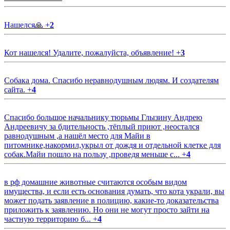
Нашелся🙏
+
2
Кот нашелся! Удалите, пожалуйста, объявление!
+
3
Собака дома. Спасибо неравнодушным людям. И создателям
сайта.
+
4
Спасибо большое начальнику тюрьмы Глызину Андрею
Андреевичу за бдительность ,тёплый приют ,неостался
равнодушным ,а нашёл место для Майи в
питомнике,накормил,укрыл от дождя и отдельной клетке для
собак.Майи пошло на пользу ,проведя меньше с...
+
4
в рф домашние животные считаются особым видом
имущества, и если есть основания думать, что кота украли, вы
может подать заявление в полицию, какие-то доказательства
приложить к заявлению. Но они не могут просто зайти на
частную территорию б...
+
4