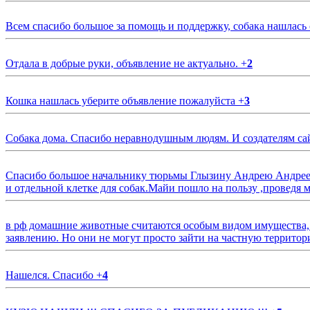
Всем спасибо большое за помощь и поддержку, собака нашлась
Отдала в добрые руки, объявление не актуально.
+
2
Кошка нашлась уберите объявление пожалуйста
+
3
Собака дома. Спасибо неравнодушным людям. И создателям са
Спасибо большое начальнику тюрьмы Глызину Андрею Андрееви
и отдельной клетке для собак.Майи пошло на пользу ,проведя м
в рф домашние животные считаются особым видом имущества, и 
заявлению. Но они не могут просто зайти на частную территор
Нашелся. Спасибо
+
4