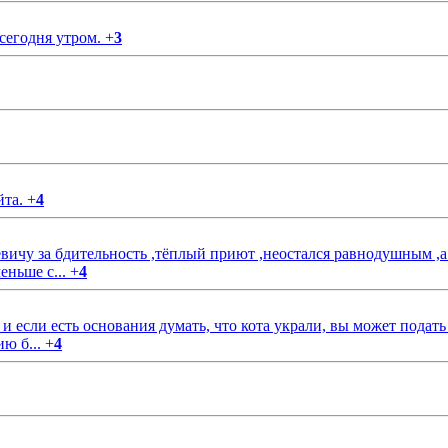
 сегодня утром.
+
3
йта.
+
4
чу за бдительность ,тёплый приют ,неостался равнодушным ,а
еньше с...
+
4
если есть основания думать, что кота украли, вы может подать
ию б...
+
4