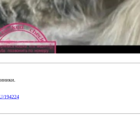
линики.
U/194224