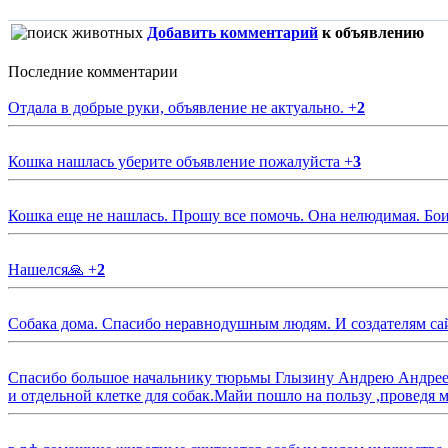
Добавить комментарий
к объявлению
Последние комментарии
Отдала в добрые руки, объявление не актуально.
+
2
Кошка нашлась уберите объявление пожалуйста
+
3
Кошка еще не нашлась. Прошу все помочь. Она нелюдимая. Бои
Нашелся🙏
+
2
Собака дома. Спасибо неравнодушным людям. И создателям са
Спасибо большое начальнику тюрьмы Глызину Андрею Андрееви
и отдельной клетке для собак.Майи пошло на пользу ,проведя м