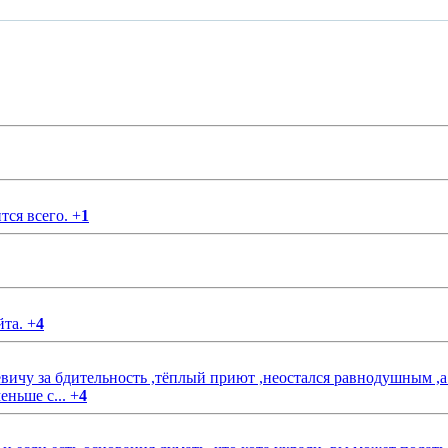
тся всего.
+
1
йта.
+
4
чу за бдительность ,тёплый приют ,неостался равнодушным ,а
еньше с...
+
4