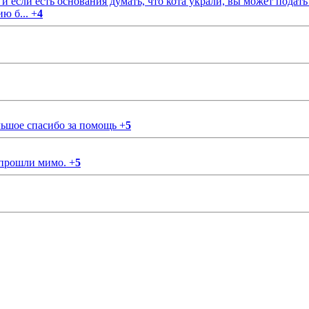
если есть основания думать, что кота украли, вы может подать
ию б...
+
4
ольшое спасибо за помощь
+
5
 прошли мимо.
+
5