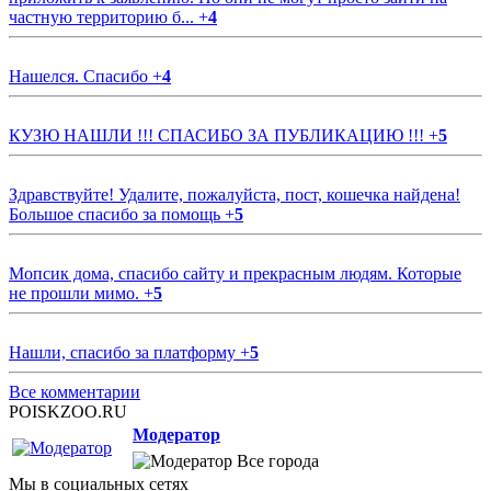
частную территорию б...
+
4
Нашелся. Спасибо
+
4
КУЗЮ НАШЛИ !!! СПАСИБО ЗА ПУБЛИКАЦИЮ !!!
+
5
Здравствуйте! Удалите, пожалуйста, пост, кошечка найдена!
Большое спасибо за помощь
+
5
Мопсик дома, спасибо сайту и прекрасным людям. Которые
не прошли мимо.
+
5
Нашли, спасибо за платформу
+
5
Все комментарии
POISKZOO.RU
Модератор
Все города
Мы в социальных сетях