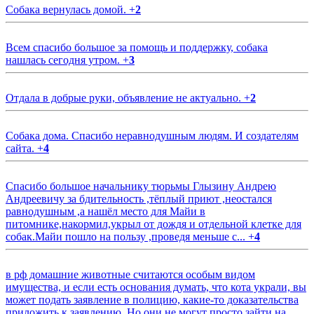
Собака вернулась домой.
+
2
Всем спасибо большое за помощь и поддержку, собака
нашлась сегодня утром.
+
3
Отдала в добрые руки, объявление не актуально.
+
2
Собака дома. Спасибо неравнодушным людям. И создателям
сайта.
+
4
Спасибо большое начальнику тюрьмы Глызину Андрею
Андреевичу за бдительность ,тёплый приют ,неостался
равнодушным ,а нашёл место для Майи в
питомнике,накормил,укрыл от дождя и отдельной клетке для
собак.Майи пошло на пользу ,проведя меньше с...
+
4
в рф домашние животные считаются особым видом
имущества, и если есть основания думать, что кота украли, вы
может подать заявление в полицию, какие-то доказательства
приложить к заявлению. Но они не могут просто зайти на