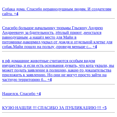
Собака дома. Спасибо неравнодушным людям. И создателям
сайта.
+
4
Спасибо большое начальнику тюрьмы Глызину Андрею
Андреевичу за бдительность ,тёплый приют ,неостался
равнодушным ,а нашёл место для Майи в
питомнике,накормил,укрыл от дождя и отдельной клетке для
собак.Майи пошло на пользу ,проведя меньше с...
+
4
в рф домашние животные считаются особым видом
имущества, и если есть основания думать, что кота украли, вы
может подать заявление в полицию, какие-то доказательства
приложить к заявлению. Но они не могут просто зайти на
частную территорию б...
+
4
Нашелся. Спасибо
+
4
КУЗЮ НАШЛИ !!! СПАСИБО ЗА ПУБЛИКАЦИЮ !!!
+
5