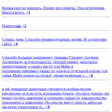
Кошка еще не нашлась. Прошу все помочь. Она нелюдимая.
Боится всего.
+
1
Нашелся🙏
+
2
Собака дома. Спасибо неравнодушным людям. И создателям
сайта.
+
4
Спасибо большое начальнику тюрьмы Глызину Андрею
Андреевичу за бдительность ,тёплый приют ,неостался
равнодушным ,а нашёл место для Майи в
питомнике,накормил,укрыл от дождя и отдельной клетке для
собак.Майи пошло на пользу ,проведя меньше с...
+
4
в рф домашние животные считаются особым видом
имущества, и если есть основания думать, что кота украли, вы
может подать заявление в полицию, какие-то доказательства
приложить к заявлению. Но они не могут просто зайти на
частную территорию б...
+
4