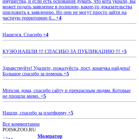
имущества, и если есть основания думать, что кота украли, вы
может подать заявление в полицию, какие-то доказательства
приложить к заявлению. Но они не могут просто зайти на
частную территорию б...
+
4
Нашелся. Спасибо
+
4
КУЗЮ НАШЛИ !!! СПАСИБО ЗА ПУБЛИКАЦИЮ !!!
+
5
Здравствуйте! Удалите, пожалуйста, пост, кошечка найдена!
Большое спасибо за помощь
+
5
Мопсик дома, спасибо сайту и прекрасным людям. Которые
не прошли мимо.
+
5
Нашли, спасибо за платформу
+
5
Все комментарии
POISKZOO.RU
Модератор