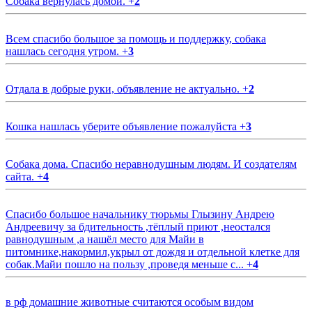
Собака вернулась домой.
+
2
Всем спасибо большое за помощь и поддержку, собака
нашлась сегодня утром.
+
3
Отдала в добрые руки, объявление не актуально.
+
2
Кошка нашлась уберите объявление пожалуйста
+
3
Собака дома. Спасибо неравнодушным людям. И создателям
сайта.
+
4
Спасибо большое начальнику тюрьмы Глызину Андрею
Андреевичу за бдительность ,тёплый приют ,неостался
равнодушным ,а нашёл место для Майи в
питомнике,накормил,укрыл от дождя и отдельной клетке для
собак.Майи пошло на пользу ,проведя меньше с...
+
4
в рф домашние животные считаются особым видом