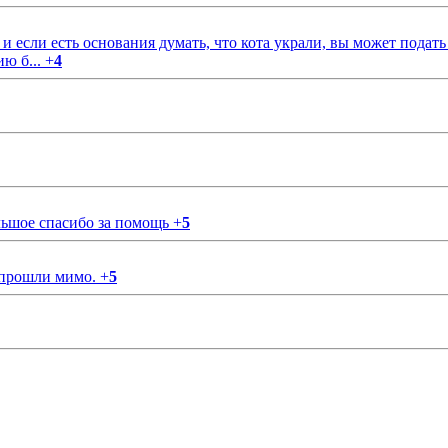
если есть основания думать, что кота украли, вы может подать
ию б...
+
4
ольшое спасибо за помощь
+
5
 прошли мимо.
+
5