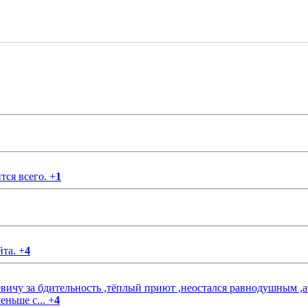
тся всего.
+
1
йта.
+
4
чу за бдительность ,тёплый приют ,неостался равнодушным ,а
еньше с...
+
4