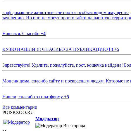
в рф домашние животные считаются особым видом имущества, и 
заявлению. Но они не могут просто зайти на частную территор
Нашелся. Спасибо
+
4
КУЗЮ НАШЛИ !!! СПАСИБО ЗА ПУБЛИКАЦИЮ !!!
+
5
Здравствуйте! Удалите, пожалуйста, пост, кошечка найдена! Б
Мопсик дома, спасибо сайту и прекрасным людям. Которые не
Нашли, спасибо за платформу
+
5
Все комментарии
POISKZOO.RU
Модератор
Все города