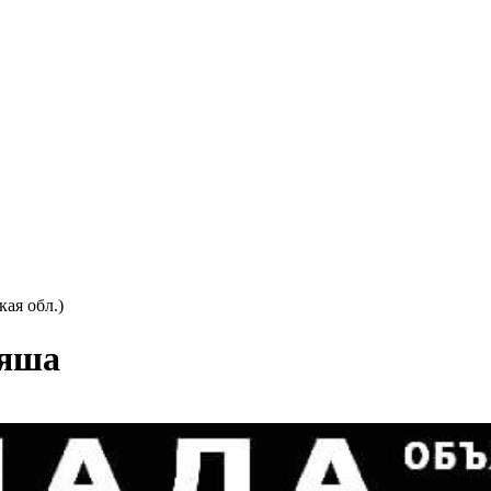
кая обл.)
 яша