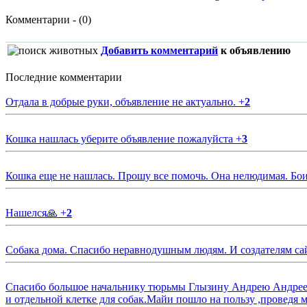
Комментарии - (0)
Добавить комментарий
к объявлению
Последние комментарии
Отдала в добрые руки, объявление не актуально.
+
2
Кошка нашлась уберите объявление пожалуйста
+
3
Кошка еще не нашлась. Прошу все помочь. Она нелюдимая. Бои
Нашелся🙏
+
2
Собака дома. Спасибо неравнодушным людям. И создателям са
Спасибо большое начальнику тюрьмы Глызину Андрею Андрееви
и отдельной клетке для собак.Майи пошло на пользу ,проведя м