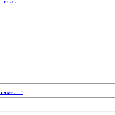
U/190715
тся всего.
+
1