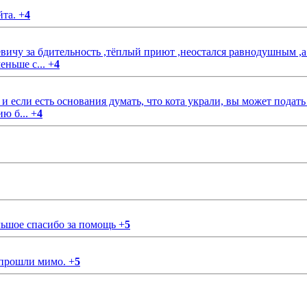
йта.
+
4
чу за бдительность ,тёплый приют ,неостался равнодушным ,а
еньше с...
+
4
если есть основания думать, что кота украли, вы может подать
ию б...
+
4
ольшое спасибо за помощь
+
5
 прошли мимо.
+
5