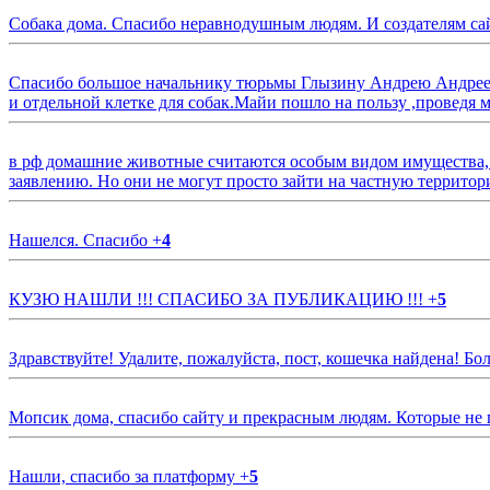
Собака дома. Спасибо неравнодушным людям. И создателям са
Спасибо большое начальнику тюрьмы Глызину Андрею Андрееви
и отдельной клетке для собак.Майи пошло на пользу ,проведя м
в рф домашние животные считаются особым видом имущества, и 
заявлению. Но они не могут просто зайти на частную территор
Нашелся. Спасибо
+
4
КУЗЮ НАШЛИ !!! СПАСИБО ЗА ПУБЛИКАЦИЮ !!!
+
5
Здравствуйте! Удалите, пожалуйста, пост, кошечка найдена! Б
Мопсик дома, спасибо сайту и прекрасным людям. Которые не
Нашли, спасибо за платформу
+
5