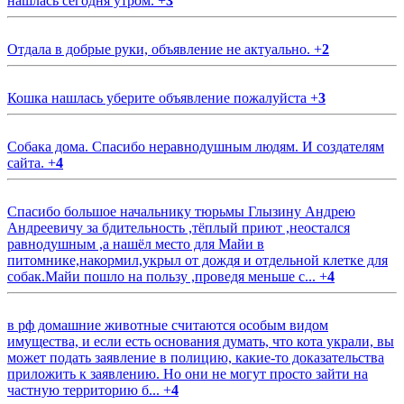
нашлась сегодня утром.
+
3
Отдала в добрые руки, объявление не актуально.
+
2
Кошка нашлась уберите объявление пожалуйста
+
3
Собака дома. Спасибо неравнодушным людям. И создателям
сайта.
+
4
Спасибо большое начальнику тюрьмы Глызину Андрею
Андреевичу за бдительность ,тёплый приют ,неостался
равнодушным ,а нашёл место для Майи в
питомнике,накормил,укрыл от дождя и отдельной клетке для
собак.Майи пошло на пользу ,проведя меньше с...
+
4
в рф домашние животные считаются особым видом
имущества, и если есть основания думать, что кота украли, вы
может подать заявление в полицию, какие-то доказательства
приложить к заявлению. Но они не могут просто зайти на
частную территорию б...
+
4