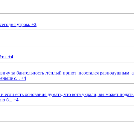
 сегодня утром.
+
3
йта.
+
4
чу за бдительность ,тёплый приют ,неостался равнодушным ,а
еньше с...
+
4
если есть основания думать, что кота украли, вы может подать
ию б...
+
4