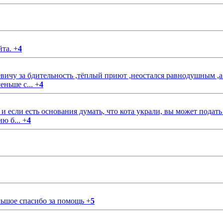
йта.
+
4
чу за бдительность ,тёплый приют ,неостался равнодушным ,а
еньше с...
+
4
если есть основания думать, что кота украли, вы может подать
ию б...
+
4
ольшое спасибо за помощь
+
5