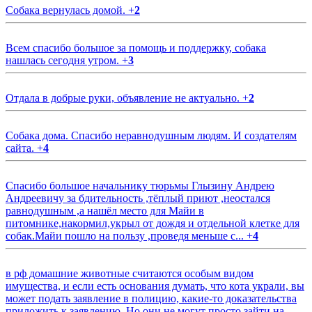
Собака вернулась домой.
+
2
Всем спасибо большое за помощь и поддержку, собака
нашлась сегодня утром.
+
3
Отдала в добрые руки, объявление не актуально.
+
2
Собака дома. Спасибо неравнодушным людям. И создателям
сайта.
+
4
Спасибо большое начальнику тюрьмы Глызину Андрею
Андреевичу за бдительность ,тёплый приют ,неостался
равнодушным ,а нашёл место для Майи в
питомнике,накормил,укрыл от дождя и отдельной клетке для
собак.Майи пошло на пользу ,проведя меньше с...
+
4
в рф домашние животные считаются особым видом
имущества, и если есть основания думать, что кота украли, вы
может подать заявление в полицию, какие-то доказательства
приложить к заявлению. Но они не могут просто зайти на