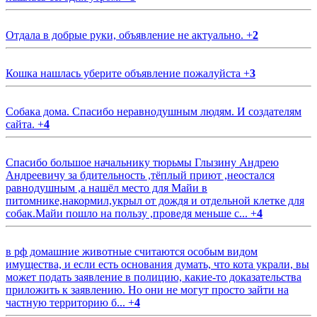
Отдала в добрые руки, объявление не актуально.
+
2
Кошка нашлась уберите объявление пожалуйста
+
3
Собака дома. Спасибо неравнодушным людям. И создателям
сайта.
+
4
Спасибо большое начальнику тюрьмы Глызину Андрею
Андреевичу за бдительность ,тёплый приют ,неостался
равнодушным ,а нашёл место для Майи в
питомнике,накормил,укрыл от дождя и отдельной клетке для
собак.Майи пошло на пользу ,проведя меньше с...
+
4
в рф домашние животные считаются особым видом
имущества, и если есть основания думать, что кота украли, вы
может подать заявление в полицию, какие-то доказательства
приложить к заявлению. Но они не могут просто зайти на
частную территорию б...
+
4