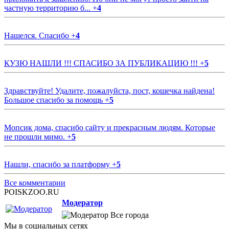
частную территорию б...
+
4
Нашелся. Спасибо
+
4
КУЗЮ НАШЛИ !!! СПАСИБО ЗА ПУБЛИКАЦИЮ !!!
+
5
Здравствуйте! Удалите, пожалуйста, пост, кошечка найдена!
Большое спасибо за помощь
+
5
Мопсик дома, спасибо сайту и прекрасным людям. Которые
не прошли мимо.
+
5
Нашли, спасибо за платформу
+
5
Все комментарии
POISKZOO.RU
Модератор
Все города
Мы в социальных сетях