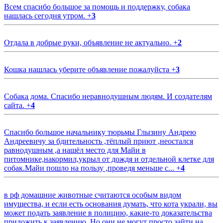
Всем спасибо большое за помощь и поддержку, собака
нашлась сегодня утром.
+
3
Отдала в добрые руки, объявление не актуально.
+
2
Кошка нашлась уберите объявление пожалуйста
+
3
Собака дома. Спасибо неравнодушным людям. И создателям
сайта.
+
4
Спасибо большое начальнику тюрьмы Глызину Андрею
Андреевичу за бдительность ,тёплый приют ,неостался
равнодушным ,а нашёл место для Майи в
питомнике,накормил,укрыл от дождя и отдельной клетке для
собак.Майи пошло на пользу ,проведя меньше с...
+
4
в рф домашние животные считаются особым видом
имущества, и если есть основания думать, что кота украли, вы
может подать заявление в полицию, какие-то доказательства
приложить к заявлению. Но они не могут просто зайти на