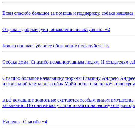
Всем спасибо большое за помощь и поддержку, собака нашлась
Отдала в добрые руки, объявление не актуально.
+
2
Кошка нашлась уберите объявление пожалуйста
+
3
Собака дома. Спасибо неравнодушным людям. И создателям са
Спасибо большое начальнику тюрьмы Глызину Андрею Андрееви
и отдельной клетке для собак.Майи пошло на пользу ,проведя м
в рф домашние животные считаются особым видом имущества, и 
заявлению. Но они не могут просто зайти на частную территор
Нашелся. Спасибо
+
4