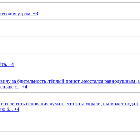
 сегодня утром.
+
3
йта.
+
4
чу за бдительность ,тёплый приют ,неостался равнодушным ,а
еньше с...
+
4
если есть основания думать, что кота украли, вы может подать
ию б...
+
4