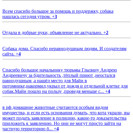
Всем спасибо большое за помощь и поддержку, собака
нашлась сегодня утром.
+
3
Отдала в добрые руки, объявление не актуально.
+
2
Собака дома. Спасибо неравнодушным людям. И создателям
сайта.
+
4
Спасибо большое начальнику тюрьмы Глызину Андрею
Андреевичу за бдительность ,тёплый приют ,неостался
равнодушным ,а нашёл место для Майи в
питомнике,накормил,укрыл от дождя и отдельной клетке для
собак.Майи пошло на пользу ,проведя меньше с...
+
4
в рф домашние животные считаются особым видом
имущества, и если есть основания думать, что кота украли, вы
может подать заявление в полицию, какие-то доказательства
приложить к заявлению. Но они не могут просто зайти на
частную территорию б...
+
4