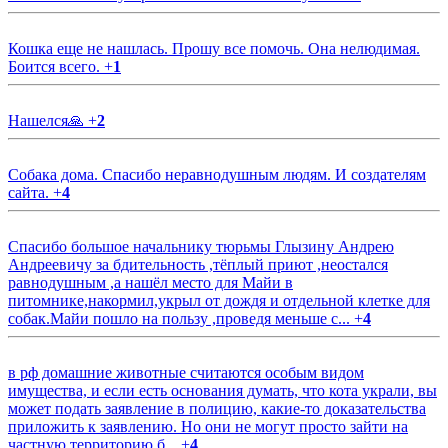
Кошка еще не нашлась. Прошу все помочь. Она нелюдимая.
Боится всего.
+
1
Нашелся🙏
+
2
Собака дома. Спасибо неравнодушным людям. И создателям
сайта.
+
4
Спасибо большое начальнику тюрьмы Глызину Андрею
Андреевичу за бдительность ,тёплый приют ,неостался
равнодушным ,а нашёл место для Майи в
питомнике,накормил,укрыл от дождя и отдельной клетке для
собак.Майи пошло на пользу ,проведя меньше с...
+
4
в рф домашние животные считаются особым видом
имущества, и если есть основания думать, что кота украли, вы
может подать заявление в полицию, какие-то доказательства
приложить к заявлению. Но они не могут просто зайти на
частную территорию б...
+
4