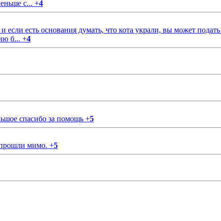
еньше с...
+
4
если есть основания думать, что кота украли, вы может подать
ию б...
+
4
ольшое спасибо за помощь
+
5
 прошли мимо.
+
5