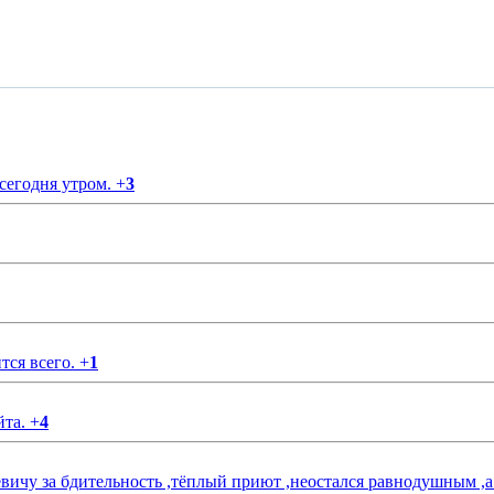
 сегодня утром.
+
3
тся всего.
+
1
йта.
+
4
чу за бдительность ,тёплый приют ,неостался равнодушным ,а