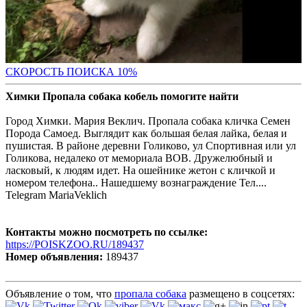
С
КОРОСТЬ ПОИСКА 10%
Химки Пропала собака кобель помогите найти
Город Химки. Мария Веклич. Пропала собака кличка Семен
Порода Самоед. Выглядит как большая белая лайка, белая и
пушистая. В районе деревни Голиково, ул Спортивная или ул
Голикова, недалеко от мемориала ВОВ. Дружелюбный и
ласковый, к людям идет. На ошейнике жетон с кличкой и
номером телефона.. Нашедшему вознаграждение Тел....
Telegram MariaVeklich
Контакты можно посмотреть по ссылке:
https://POISKZOO.RU/189437
Номер объявления:
189437
Объявление о том, что
пропала собака
размещено в соцсетях: