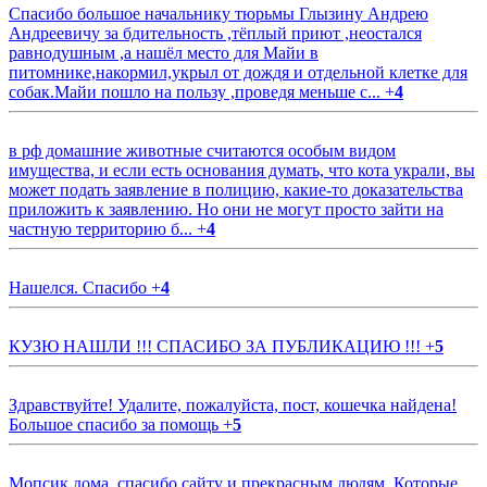
Спасибо большое начальнику тюрьмы Глызину Андрею
Андреевичу за бдительность ,тёплый приют ,неостался
равнодушным ,а нашёл место для Майи в
питомнике,накормил,укрыл от дождя и отдельной клетке для
собак.Майи пошло на пользу ,проведя меньше с...
+
4
в рф домашние животные считаются особым видом
имущества, и если есть основания думать, что кота украли, вы
может подать заявление в полицию, какие-то доказательства
приложить к заявлению. Но они не могут просто зайти на
частную территорию б...
+
4
Нашелся. Спасибо
+
4
КУЗЮ НАШЛИ !!! СПАСИБО ЗА ПУБЛИКАЦИЮ !!!
+
5
Здравствуйте! Удалите, пожалуйста, пост, кошечка найдена!
Большое спасибо за помощь
+
5
Мопсик дома, спасибо сайту и прекрасным людям. Которые