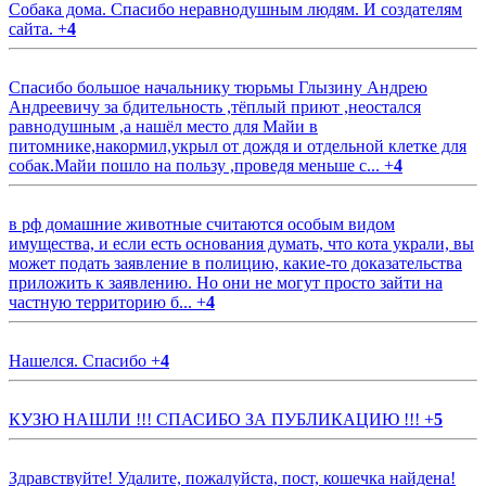
Собака дома. Спасибо неравнодушным людям. И создателям
сайта.
+
4
Спасибо большое начальнику тюрьмы Глызину Андрею
Андреевичу за бдительность ,тёплый приют ,неостался
равнодушным ,а нашёл место для Майи в
питомнике,накормил,укрыл от дождя и отдельной клетке для
собак.Майи пошло на пользу ,проведя меньше с...
+
4
в рф домашние животные считаются особым видом
имущества, и если есть основания думать, что кота украли, вы
может подать заявление в полицию, какие-то доказательства
приложить к заявлению. Но они не могут просто зайти на
частную территорию б...
+
4
Нашелся. Спасибо
+
4
КУЗЮ НАШЛИ !!! СПАСИБО ЗА ПУБЛИКАЦИЮ !!!
+
5
Здравствуйте! Удалите, пожалуйста, пост, кошечка найдена!