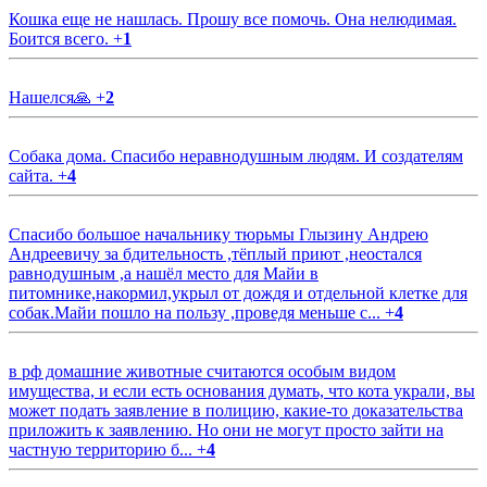
Кошка еще не нашлась. Прошу все помочь. Она нелюдимая.
Боится всего.
+
1
Нашелся🙏
+
2
Собака дома. Спасибо неравнодушным людям. И создателям
сайта.
+
4
Спасибо большое начальнику тюрьмы Глызину Андрею
Андреевичу за бдительность ,тёплый приют ,неостался
равнодушным ,а нашёл место для Майи в
питомнике,накормил,укрыл от дождя и отдельной клетке для
собак.Майи пошло на пользу ,проведя меньше с...
+
4
в рф домашние животные считаются особым видом
имущества, и если есть основания думать, что кота украли, вы
может подать заявление в полицию, какие-то доказательства
приложить к заявлению. Но они не могут просто зайти на
частную территорию б...
+
4