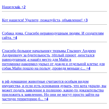
Нашелся🙏
+
2
Кот нашелся! Удалите, пожалуйста, объявление!
+
3
Собака дома. Спасибо неравнодушным людям. И создателям
сайта.
+
4
Спасибо большое начальнику тюрьмы Глызину Андрею
Андреевичу за бдительность ,тёплый приют ,неостался
равнодушным ,а нашёл место для Майи в
питомнике,накормил,укрыл от дождя и отдельной клетке для
собак.Майи пошло на пользу ,проведя меньше с...
+
4
в рф домашние животные считаются особым видом
имущества, и если есть основания думать, что кота украли, вы
может подать заявление в полицию, какие-то доказательства
приложить к заявлению. Но они не могут просто зайти на
частную территорию б...
+
4