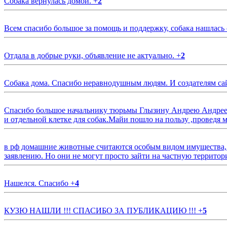
Собака вернулась домой.
+
2
Всем спасибо большое за помощь и поддержку, собака нашлась
Отдала в добрые руки, объявление не актуально.
+
2
Собака дома. Спасибо неравнодушным людям. И создателям са
Спасибо большое начальнику тюрьмы Глызину Андрею Андрееви
и отдельной клетке для собак.Майи пошло на пользу ,проведя м
в рф домашние животные считаются особым видом имущества, и 
заявлению. Но они не могут просто зайти на частную территор
Нашелся. Спасибо
+
4
КУЗЮ НАШЛИ !!! СПАСИБО ЗА ПУБЛИКАЦИЮ !!!
+
5