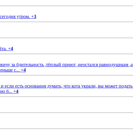
 сегодня утром.
+
3
йта.
+
4
чу за бдительность ,тёплый приют ,неостался равнодушным ,а
еньше с...
+
4
если есть основания думать, что кота украли, вы может подать
ию б...
+
4