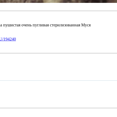
ка пушистая очень пугливая стерилизованная Муся
U/194240