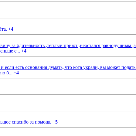
йта.
+
4
чу за бдительность ,тёплый приют ,неостался равнодушным ,а
еньше с...
+
4
если есть основания думать, что кота украли, вы может подать
ию б...
+
4
ольшое спасибо за помощь
+
5