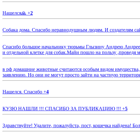
Нашелся🙏
+
2
Собака дома. Спасибо неравнодушным людям. И создателям са
Спасибо большое начальнику тюрьмы Глызину Андрею Андрееви
и отдельной клетке для собак.Майи пошло на пользу ,проведя м
в рф домашние животные считаются особым видом имущества, и 
заявлению. Но они не могут просто зайти на частную территор
Нашелся. Спасибо
+
4
КУЗЮ НАШЛИ !!! СПАСИБО ЗА ПУБЛИКАЦИЮ !!!
+
5
Здравствуйте! Удалите, пожалуйста, пост, кошечка найдена! Б