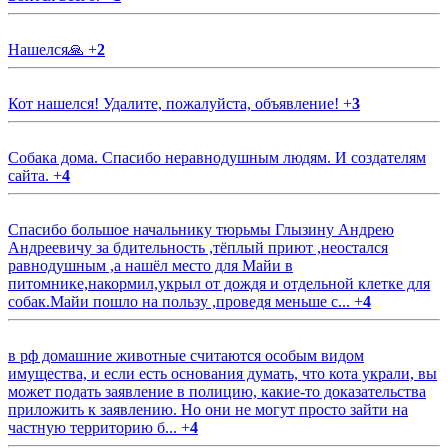
Нашелся🙏
+
2
Кот нашелся! Удалите, пожалуйста, объявление!
+
3
Собака дома. Спасибо неравнодушным людям. И создателям
сайта.
+
4
Спасибо большое начальнику тюрьмы Глызину Андрею
Андреевичу за бдительность ,тёплый приют ,неостался
равнодушным ,а нашёл место для Майи в
питомнике,накормил,укрыл от дождя и отдельной клетке для
собак.Майи пошло на пользу ,проведя меньше с...
+
4
в рф домашние животные считаются особым видом
имущества, и если есть основания думать, что кота украли, вы
может подать заявление в полицию, какие-то доказательства
приложить к заявлению. Но они не могут просто зайти на
частную территорию б...
+
4