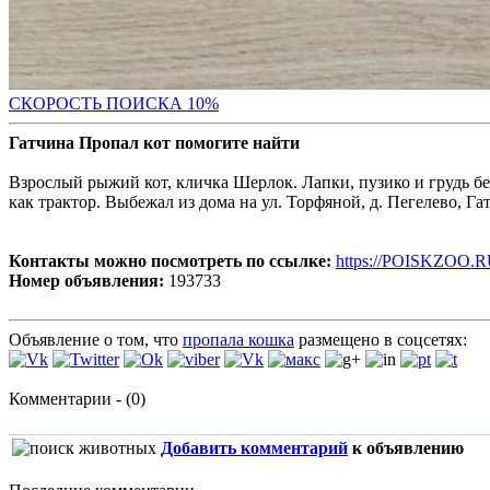
С
КОРОСТЬ ПОИСКА 10%
Гатчина Пропал кот помогите найти
Взрослый рыжий кот, кличка Шерлок. Лапки, пузико и грудь бе
как трактор. Выбежал из дома на ул. Торфяной, д. Пегелево, Га
Контакты можно посмотреть по ссылке:
https://POISKZOO.R
Номер объявления:
193733
Объявление о том, что
пропала кошка
размещено в соцсетях:
Комментарии - (0)
Добавить комментарий
к объявлению