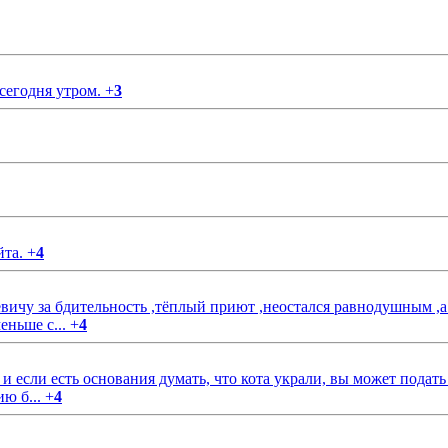
 сегодня утром.
+
3
йта.
+
4
чу за бдительность ,тёплый приют ,неостался равнодушным ,а
еньше с...
+
4
если есть основания думать, что кота украли, вы может подать
ию б...
+
4