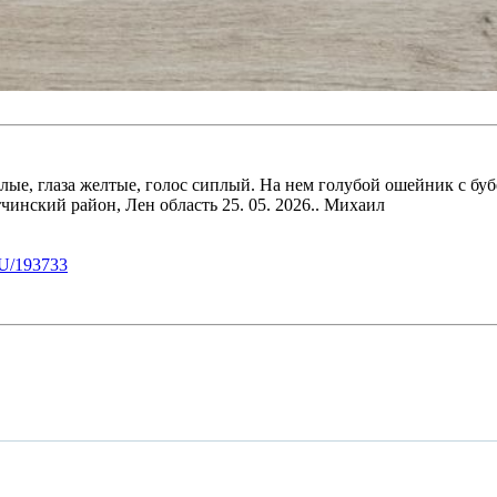
лые, глаза желтые, голос сиплый. На нем голубой ошейник с бу
тчинский район, Лен область 25. 05. 2026.. Михаил
U/193733