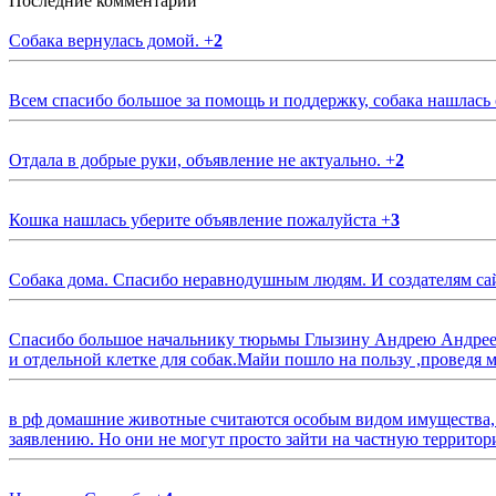
Последние комментарии
Собака вернулась домой.
+
2
Всем спасибо большое за помощь и поддержку, собака нашлась
Отдала в добрые руки, объявление не актуально.
+
2
Кошка нашлась уберите объявление пожалуйста
+
3
Собака дома. Спасибо неравнодушным людям. И создателям са
Спасибо большое начальнику тюрьмы Глызину Андрею Андрееви
и отдельной клетке для собак.Майи пошло на пользу ,проведя м
в рф домашние животные считаются особым видом имущества, и 
заявлению. Но они не могут просто зайти на частную территор