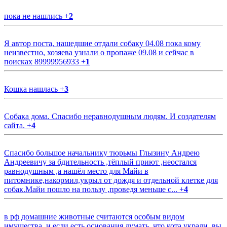
пока не нашлись
+
2
Я автор поста, нашедшие отдали собаку 04.08 пока кому
неизвестно, хозяева узнали о пропаже 09.08 и сейчас в
поисках 89999956933
+
1
Кошка нашлась
+
3
Собака дома. Спасибо неравнодушным людям. И создателям
сайта.
+
4
Спасибо большое начальнику тюрьмы Глызину Андрею
Андреевичу за бдительность ,тёплый приют ,неостался
равнодушным ,а нашёл место для Майи в
питомнике,накормил,укрыл от дождя и отдельной клетке для
собак.Майи пошло на пользу ,проведя меньше с...
+
4
в рф домашние животные считаются особым видом
имущества, и если есть основания думать, что кота украли, вы