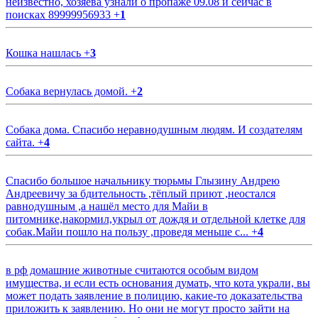
неизвестно, хозяева узнали о пропаже 09.08 и сейчас в
поисках 89999956933
+
1
Кошка нашлась
+
3
Собака вернулась домой.
+
2
Собака дома. Спасибо неравнодушным людям. И создателям
сайта.
+
4
Спасибо большое начальнику тюрьмы Глызину Андрею
Андреевичу за бдительность ,тёплый приют ,неостался
равнодушным ,а нашёл место для Майи в
питомнике,накормил,укрыл от дождя и отдельной клетке для
собак.Майи пошло на пользу ,проведя меньше с...
+
4
в рф домашние животные считаются особым видом
имущества, и если есть основания думать, что кота украли, вы
может подать заявление в полицию, какие-то доказательства
приложить к заявлению. Но они не могут просто зайти на