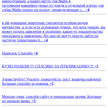
равнодушным ,а нашёл место для Майи в
питомнике,накормил,укрыл от дождя и отдельной клетке для
собак.Майи пошло на пользу ,проведя меньше с...
+
4
в рф домашние животные считаются особым видом
имущества, и если есть основания думать, что кота украли, вы
может подать заявление в полицию, какие-то доказательства
приложить к заявлению. Но они не могут просто зайти на
частную территорию б...
+
4
Нашелся. Спасибо
+
4
КУЗЮ НАШЛИ !!! СПАСИБО ЗА ПУБЛИКАЦИЮ !!!
+
5
Здравствуйте! Удалите, пожалуйста, пост, кошечка найдена!
Большое спасибо за помощь
+
5
Мопсик дома, спасибо сайту и прекрасным людям. Которые
не прошли мимо.
+
5